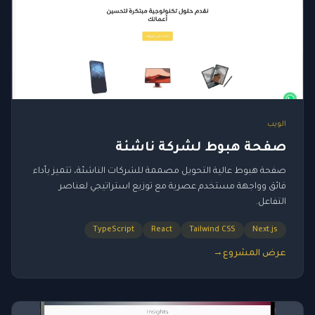
الويب
صفحة هبوط لشركة ناشئة
صفحة هبوط عالية التحويل مصممة للشركات الناشئة، تتميز بأداء
فائق وواجهة مستخدم عصرية مع توزيع استراتيجي لعناصر
التفاعل.
TypeScript
React
Tailwind CSS
Next.js
عرض المشروع
→