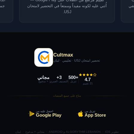
 تكفي
أُثني عليه لكونه مفيداً وممتعاً في التحضير لامتحان
جمي
USJ.
Cultmax
تحضير امتحان USJ · تعليمي · لبنان
+500
3+
مجاني
4.7
تنزيل
التصنيف العمري
+ مدفوع
21 تقييم
متاح على جميع المنصات
تنزيل من
احصل عليه من
Google Play
App Store
تطوير ALGORYTHM LEBANON · IOS و ANDROID · مجاني + مدفوع · لبنان