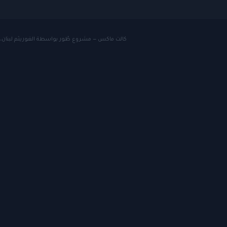
كالت ماكس — مشروع طُور بواسطة الغوريثم لبنان، شركة تطوير البرمجيات الرائدة في لبنان 