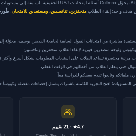
. طوّره فريق Algorythm Lebanon، يحوّل Cultmax أسئلة امتحان
ق هدف واحد: إبقاء الطلاب
متحفزين، تنافسيين، ومستعدين للامتحان
.
طُورت بواس
تمدة مباشرة من امتحانات القبول السابقة لجامعة القديس يوسف، محوّلة إل
كؤوس ولوحة متصدرين فورية لإبقاء الطلاب متحفزين وتنافسيين.
مرئية مختصرة تساعد الطلاب على استيعاب المعلومات بشكل أسرع وأكثر فا
ل حتى يتعلم الطلاب من أخطائهم في الوقت الفعلي.
رن ملفاتكم وتابعوا تقدم بعضكم للدراسة معاً.
لى المستويات؛ افتح التجربة الكاملة باشتراك يشمل إحصاءات مفصلة وكؤوساً 
4.7★ · 21 تقييم
ب
تقييم مرتفع من الطلاب على Google Play —
ابدأ