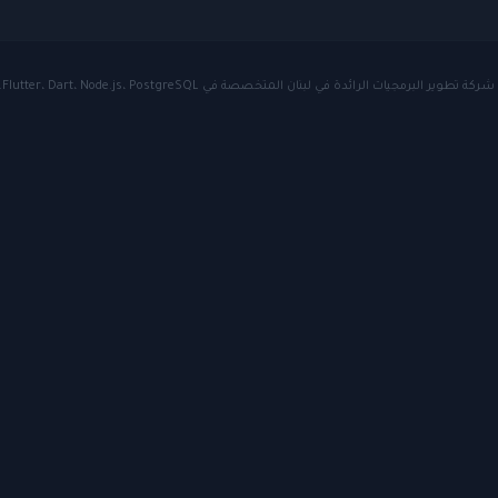
المتخصصة في Flutter، Dart، Node.js، PostgreSQL. نقدم حلول mobile مخصصة للشركات حول العالم.