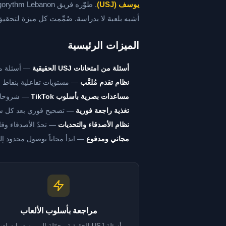
يوسف (USJ)
أشبه بلعبة لا بدراسة. صُمِّمت كل ميزة لتحقي
الميزات الرئيسية
أسئلة من امتحانات USJ الحقيقية
— أسئلة مس
نظام تقدم مُلعَّب
— مستويات تفاعلية بنقاط و
مساعدات بصرية بأسلوب TikTok
— شروحات 
تغذية راجعة فورية
— تصحيح فوري بعد كل سؤا
نظام الأصدقاء والتحديات
— تحدّ الأصدقاء وقا
مجاني ومدفوع
— ابدأ مجاناً بوصول محدود إ
مراجعة بأسلوب الألعاب
أسئلة USJ الحقيقية محوّلة إلى مستويات لع