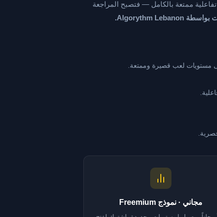
ات USJ الحقيقية السابقة إلى مستويات تفاعلية ممتعة بالكامل — فتصبح المراجعة
طة Algorythm Lebanon.
ى مستويات لعب قصيرة وممتعة.
علية.
حصرية.
مجاني · نموذج Freemium
 مجاناً بوصول لمستويات محدودة. اشترك لفتح