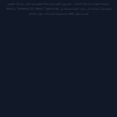
صفحة هبوط لشركة ناشئة — مشروع طُور بواسطة الغوريثم لبنان، شركة تطوير
البرمجيات الرائدة في لبنان المتخصصة في Next.js، Tailwind CSS، React، TypeScript.
نقدم حلول web مخصصة للشركات حول العالم.