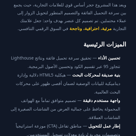
ويعد هذا المشروع حجر أساس قوي للعلامات التجارية، حيث يجمع
بين سرعة التحميل الفائقة والتصميم المتطور لتحويل الزوار إلى
عملاء محتملين. تم تصميم كل عنصر بهدف واحد: جعل علامتك
التجارية
مرئية، احترافية، وناجحة
في السوق الرقمي التنافسي.
الميزات الرئيسية
تحسين الأداء
— تحقيق سرعة تحميل فائقة ونتائج Lighthouse
تتجاوز 95 عبر تقسيم الكود وتحسين الأصول البرمجية.
بنية صديقة لمحركات البحث
— هيكلية HTML5 دلالية وإدارة
ديناميكية للبيانات الوصفية لضمان أقصى ظهور على محركات
البحث العالمية.
واجهة مستخدم دقيقة
— تصميم متوافق تماماً مع الهواتف
المحمولة يحافظ على جمالية العرض من الشاشات الصغيرة إلى
الشاشات العملاقة.
إطار عمل للتحويل
— مناطق تفاعل (CTA) موزعة استراتيجياً
وتصميمات مجربة لزيادة معدلات تسجيل المستخدمين.